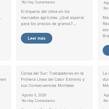
No Hay Comentarios
Ag
No
é
El impacto del clima en los
…
mercados agrícolas: ¿Qué esperar
Mar
para los precios de granos?…
Rev
esc
Bra
Leer más
Corea del Sur: Trabajadores en la
La 
imen
Primera Línea del Calor Extremo y
dur
sus Consecuencias Mortales
Mé
Agosto 5, 2026
Ag
No Hay Comentarios
No