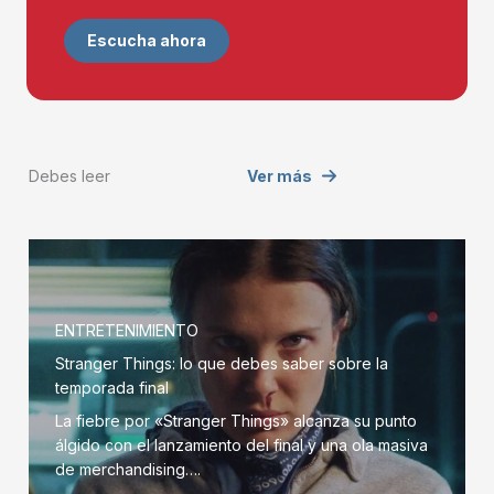
Escucha ahora
Debes leer
Ver más
ENTRETENIMIENTO
Stranger Things: lo que debes saber sobre la
temporada final
La fiebre por «Stranger Things» alcanza su punto
álgido con el lanzamiento del final y una ola masiva
de merchandising….