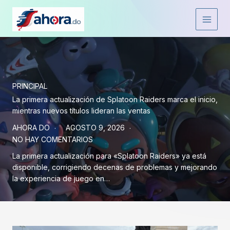
Ir
al
contenido
PRINCIPAL
La primera actualización de Splatoon Raiders marca el inicio,
mientras nuevos títulos lideran las ventas
AHORA DO
AGOSTO 9, 2026
NO HAY COMENTARIOS
La primera actualización para «Splatoon Raiders» ya está
disponible, corrigiendo decenas de problemas y mejorando
la experiencia de juego en…