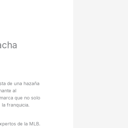
acha
ista de una hazaña
nante al
 marca que no solo
la franquicia.
expertos de la MLB.