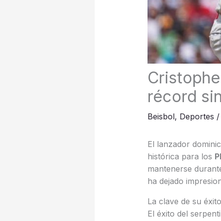
Cristophe
récord si
Beisbol
,
Deportes
El lanzador domin
histórica para los
P
mantenerse duran
ha dejado impresiona
La clave de su éxit
El éxito del serpen