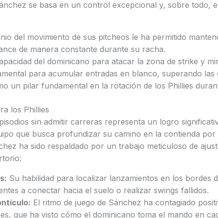
Sánchez se basa en un control excepcional y, sobre todo, 
nio del movimiento de sus pitcheos le ha permitido manten
alance de manera constante durante su racha.
pacidad del dominicano para atacar la zona de strike y mi
damental para acumular entradas en blanco, superando las 
 un pilar fundamental en la rotación de los Phillies dura
ra los Phillies
isodios sin admitir carreras representa un logro significati
uipo que busca profundizar su camino en la contienda por 
ez ha sido respaldado por un trabajo meticuloso de ajus
torio:
s:
Su habilidad para localizar lanzamientos en los bordes 
ntes a conectar hacia el suelo o realizar swings fallidos.
ntículo:
El ritmo de juego de Sánchez ha contagiado posit
lies, que ha visto cómo el dominicano toma el mando en ca