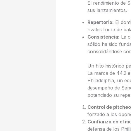
El rendimiento de 
sus lanzamientos.
Repertorio:
El domi
rivales fuera de b
Consistencia:
La ca
sólido ha sido fun
consolidándose como
Un hito histórico pa
La marca de 44.2 ep
Philadelphia, un eq
desempeño de Sánch
potenciado su reper
Control de pitcheo
forzado a los opone
Confianza en el mo
defensa de los Phil