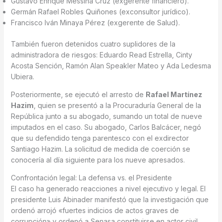
Gustavo Enrique Messina Cruz (exgerente financiero).
Germán Rafael Robles Quiñones (exconsultor jurídico).
Francisco Iván Minaya Pérez (exgerente de Salud).
También fueron detenidos cuatro suplidores de la
administradora de riesgos: Eduardo Read Estrella, Cinty
Acosta Sención, Ramón Alan Speakler Mateo y Ada Ledesma
Ubiera.
Posteriormente, se ejecutó el arresto de
Rafael Martínez
Hazim
, quien se presentó a la Procuraduría General de la
República junto a su abogado, sumando un total de nueve
imputados en el caso. Su abogado, Carlos Balcácer, negó
que su defendido tenga parentesco con el exdirector
Santiago Hazim. La solicitud de medida de coerción se
conocería al día siguiente para los nueve apresados.
Confrontación legal: La defensa vs. el Presidente
El caso ha generado reacciones a nivel ejecutivo y legal. El
presidente Luis Abinader manifestó que la investigación que
ordenó arrojó «fuertes indicios de actos graves de
corrupción» y ordenó a Senasa constituirse en actor civil