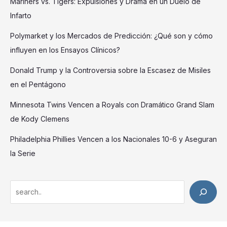
Mariners vs. Tigers: Expulsiones y Drama en un Duelo de
Infarto
Polymarket y los Mercados de Predicción: ¿Qué son y cómo
influyen en los Ensayos Clínicos?
Donald Trump y la Controversia sobre la Escasez de Misiles
en el Pentágono
Minnesota Twins Vencen a Royals con Dramático Grand Slam
de Kody Clemens
Philadelphia Phillies Vencen a los Nacionales 10-6 y Aseguran
la Serie
S
e
a