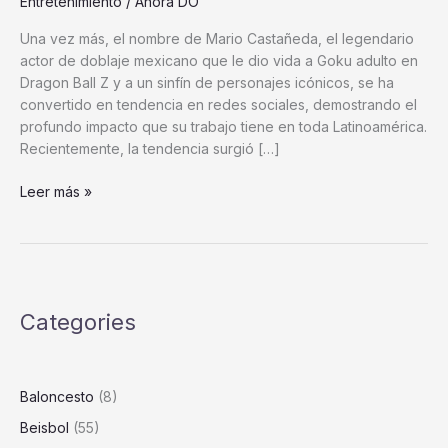
Entretenimiento
/
Ahora DO
Una vez más, el nombre de Mario Castañeda, el legendario
actor de doblaje mexicano que le dio vida a Goku adulto en
Dragon Ball Z y a un sinfín de personajes icónicos, se ha
convertido en tendencia en redes sociales, demostrando el
profundo impacto que su trabajo tiene en toda Latinoamérica.
Recientemente, la tendencia surgió […]
¡No
Leer más »
es
una
Fake
News!
El
Categories
Legado
Inquebrantable
de
Mario
Baloncesto
(8)
Castañeda,
Beisbol
(55)
La