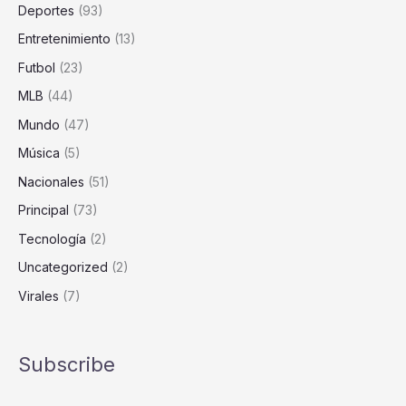
Voz
Deportes
(93)
de
Entretenimiento
(13)
Goku,
Vuelve
Futbol
(23)
a
MLB
(44)
Ser
Mundo
(47)
Tendencia
Música
(5)
Nacionales
(51)
Principal
(73)
Tecnología
(2)
Uncategorized
(2)
Virales
(7)
Subscribe