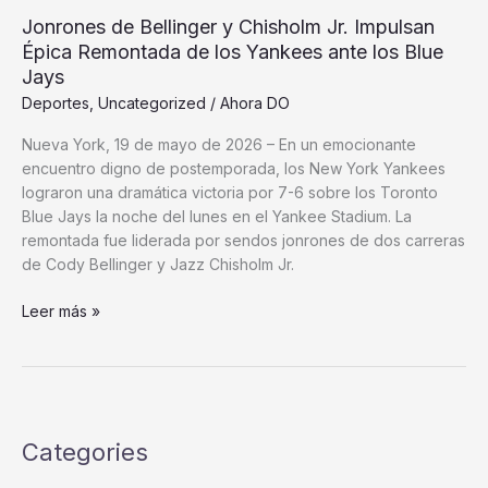
Jonrones de Bellinger y Chisholm Jr. Impulsan
Épica Remontada de los Yankees ante los Blue
Jays
Deportes
,
Uncategorized
/
Ahora DO
Nueva York, 19 de mayo de 2026 – En un emocionante
encuentro digno de postemporada, los New York Yankees
lograron una dramática victoria por 7-6 sobre los Toronto
Blue Jays la noche del lunes en el Yankee Stadium. La
remontada fue liderada por sendos jonrones de dos carreras
de Cody Bellinger y Jazz Chisholm Jr.
Jonrones
Leer más »
de
Bellinger
y
Chisholm
Jr.
Categories
Impulsan
Épica