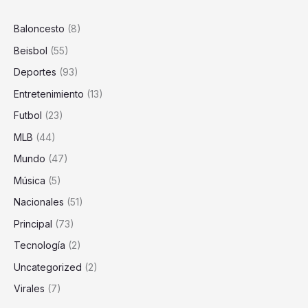
Remontada
de
Baloncesto
(8)
los
Beisbol
(55)
Yankees
ante
Deportes
(93)
los
Entretenimiento
(13)
Blue
Jays
Futbol
(23)
MLB
(44)
Mundo
(47)
Música
(5)
Nacionales
(51)
Principal
(73)
Tecnología
(2)
Uncategorized
(2)
Virales
(7)