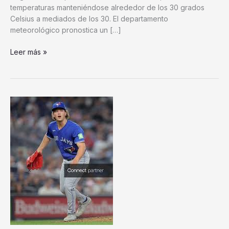
temperaturas manteniéndose alrededor de los 30 grados
Celsius a mediados de los 30. El departamento
meteorológico pronostica un […]
Pronóstico
Leer más »
del
Tiempo
en
Delhi
Mañana:
Lluvias
Ligeras
y
Temperaturas
en
los
30s