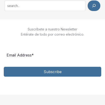
S
e
a
r
Suscríbete a nuestro Newsletter
c
Entérate de todo por correo electrónico.
h
Subscribe