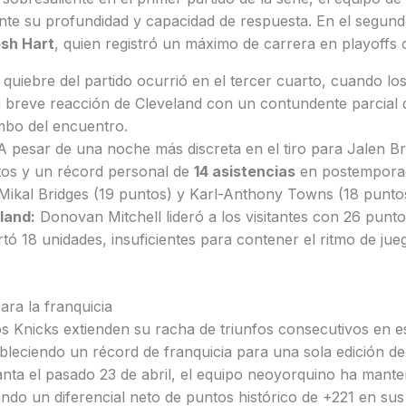
e su profundidad y capacidad de respuesta. En el segundo
sh Hart
, quien registró un máximo de carrera en playoffs
 quiebre del partido ocurrió en el tercer cuarto, cuando lo
 breve reacción de Cleveland con un contundente parcial
mbo del encuentro.
 pesar de una noche más discreta en el tiro para Jalen B
ntos y un récord personal de
14 asistencias
en postemporad
Mikal Bridges (19 puntos) y Karl-Anthony Towns (18 puntos
land:
Donovan Mitchell lideró a los visitantes con 26 punto
 18 unidades, insuficientes para contener el ritmo de jue
ara la franquicia
los Knicks extienden su racha de triunfos consecutivos en
ableciendo un récord de franquicia para una sola edición de 
lanta el pasado 23 de abril, el equipo neoyorquino ha man
ndo un diferencial neto de puntos histórico de +221 en sus