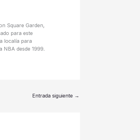
ison Square Garden,
mado para este
 localía para
 la NBA desde 1999.
Entrada siguiente
→