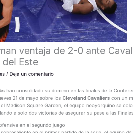
man ventaja de 2-0 ante Caval
s del Este
es
/
Deja un comentario
ks
han consolidado su dominio en las finales de la Confere
jueves 21 de mayo sobre los
Cleveland Cavaliers
con un m
 el Madison Square Garden, el equipo neoyorquino se coloc
dando a solo dos victorias de asegurar su pase a las Finale
 ofensiva en el segundo juego
sobresaliente en el primer partido de la serie, el equipo d