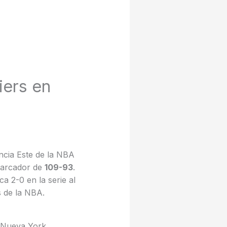
iers en
ncia Este de la NBA
arcador de
109-93
.
a 2-0 en la serie al
s de la NBA.
e Nueva York