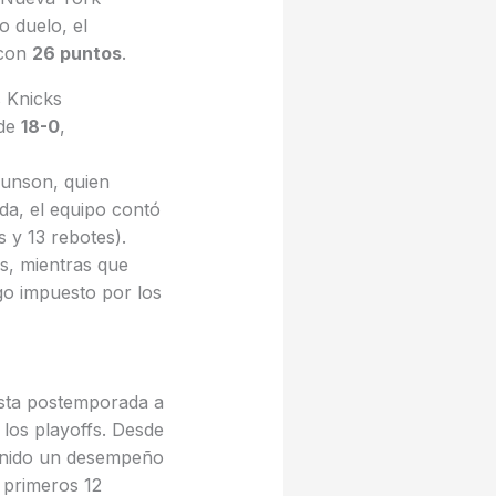
 duelo, el
 con
26 puntos
.
s Knicks
 de
18-0
,
runson, quien
a, el equipo contó
 y 13 rebotes).
s, mientras que
go impuesto por los
 esta postemporada a
los playoffs.
Desde
tenido un desempeño
 primeros 12