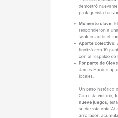
demostró nuevament
protagonista fue
Jo
Momento clave:
El
respondieron a una
sentenciando el ru
Aporte colectivo:
A
finalizó con 19 pu
con el respaldo de 
Por parte de Cleve
James Harden aportó
locales.
Un paso histórico p
Con esta victoria, 
nueve juegos
, est
su derrota ante At
arrollador, acumula