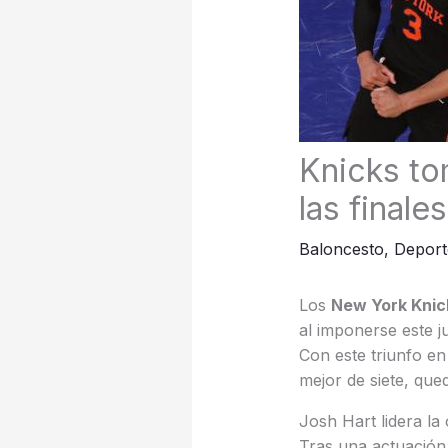
Knicks to
las finale
Baloncesto
,
Deport
Los
New York Knic
al imponerse este 
Con este triunfo en
mejor de siete, que
Josh Hart lidera la
Tras una actuación 